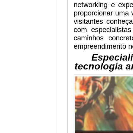
networking e exper
proporcionar uma v
visitantes conheç
com especialista
caminhos concreto
empreendimento n
Especial
tecnologia a