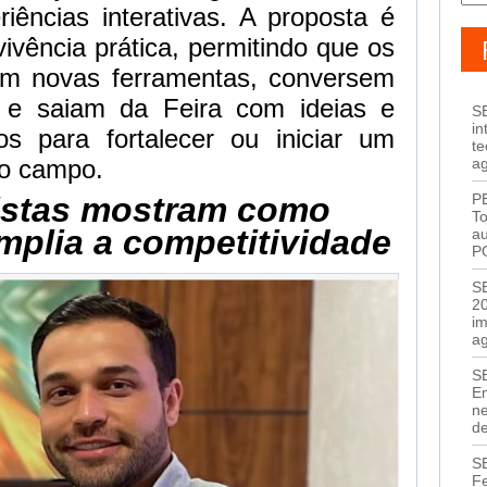
iências interativas. A proposta é
ivência prática, permitindo que os
am novas ferramentas, conversem
s e saiam da Feira com ideias e
S
in
s para fortalecer ou iniciar um
te
a
o campo.
P
istas mostram como
T
mplia a competitividade
au
P
S
20
i
a
S
E
ne
de
S
F