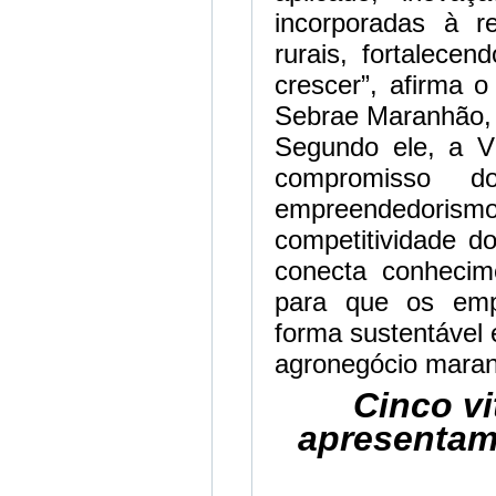
incorporadas à r
rurais, fortalece
crescer”, afirma 
Sebrae Maranhão, 
Segundo ele, a Vi
compromisso 
empreendedorismo,
competitividade d
conecta conhecime
para que os emp
forma sustentável 
agronegócio maran
Cinco vi
apresentam