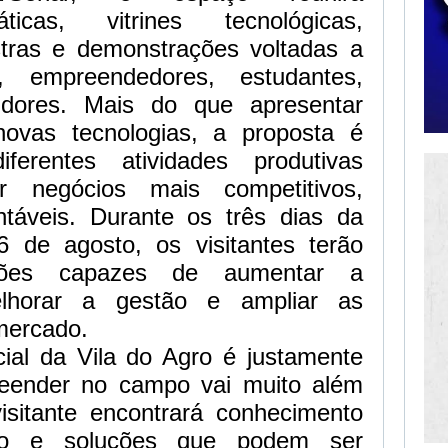
áticas, vitrines tecnológicas,
estras e demonstrações voltadas a
s, empreendedores, estudantes,
tidores. Mais do que apresentar
ovas tecnologias, a proposta é
ferentes atividades produtivas
 negócios mais competitivos,
ntáveis. Durante os três dias da
 de agosto, os visitantes terão
ções capazes de aumentar a
melhorar a gestão e ampliar as
mercado.
cial da Vila do Agro é justamente
eender no campo vai muito além
sitante encontrará conhecimento
ção e soluções que podem ser