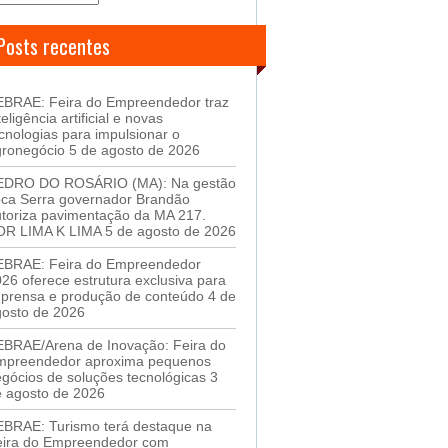
Posts recentes
EBRAE: Feira do Empreendedor traz
teligência artificial e novas
cnologias para impulsionar o
gronegócio
5 de agosto de 2026
EDRO DO ROSÁRIO (MA): Na gestão
oca Serra governador Brandão
toriza pavimentação da MA 217.
OR LIMA K LIMA
5 de agosto de 2026
EBRAE: Feira do Empreendedor
26 oferece estrutura exclusiva para
mprensa e produção de conteúdo
4 de
gosto de 2026
EBRAE/Arena de Inovação: Feira do
mpreendedor aproxima pequenos
gócios de soluções tecnológicas
3
 agosto de 2026
EBRAE: Turismo terá destaque na
eira do Empreendedor com