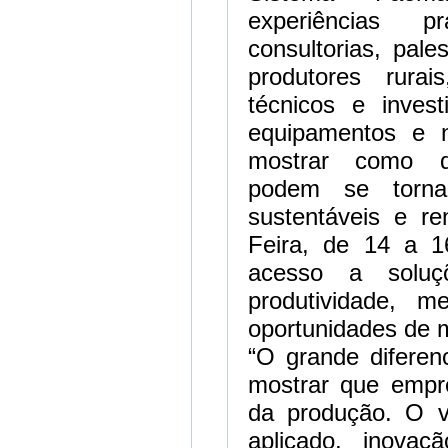
experiências pr
consultorias, pal
produtores rurai
técnicos e inves
equipamentos e n
mostrar como di
podem se tornar
sustentáveis e re
Feira, de 14 a 16
acesso a solu
produtividade, 
oportunidades de 
“O grande diferen
mostrar que empr
da produção. O vi
aplicado, inova