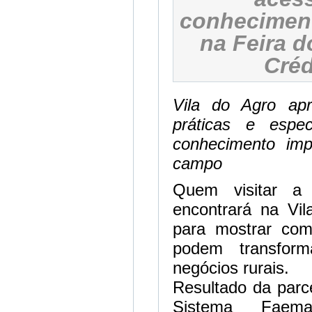
conheciment
na Feira 
Créd
Vila do Agro apre
práticas e espe
conhecimento im
campo
Quem visitar a
encontrará na Vi
para mostrar com
podem transfor
negócios rurais.
Resultado da parc
Sistema Faema