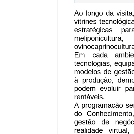
Ao longo da visita
vitrines tecnológi
estratégicas p
meliponicultur
ovinocaprinocultura
Em cada ambient
tecnologias, equip
modelos de gestão 
à produção, demo
podem evoluir pa
rentáveis.
A programação se
do Conhecimento,
gestão de negóc
realidade virtual