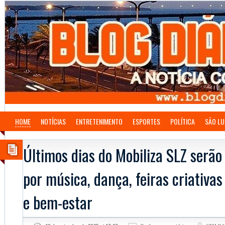
HOME
NOTÍCIAS
ENTRETENIMENTO
ESPORTES
POLÍTICA
SÃO LU
Últimos dias do Mobiliza SLZ serã
por música, dança, feiras criativa
e bem-estar