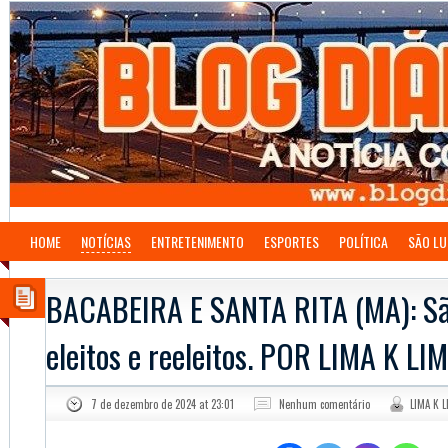
HOME
NOTÍCIAS
ENTRETENIMENTO
ESPORTES
POLÍTICA
SÃO LU
BACABEIRA E SANTA RITA (MA): Sã
eleitos e reeleitos. POR LIMA K LI
7 de dezembro de 2024 at 23:01
Nenhum comentário
LIMA K L