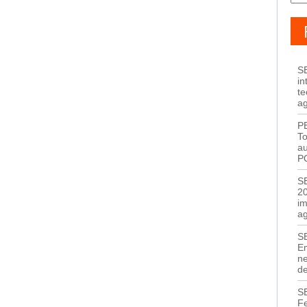
S
in
te
a
P
T
au
P
S
20
i
a
S
E
ne
de
S
F