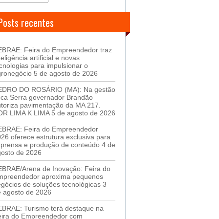
Posts recentes
EBRAE: Feira do Empreendedor traz
teligência artificial e novas
cnologias para impulsionar o
gronegócio
5 de agosto de 2026
EDRO DO ROSÁRIO (MA): Na gestão
oca Serra governador Brandão
toriza pavimentação da MA 217.
OR LIMA K LIMA
5 de agosto de 2026
EBRAE: Feira do Empreendedor
26 oferece estrutura exclusiva para
mprensa e produção de conteúdo
4 de
gosto de 2026
EBRAE/Arena de Inovação: Feira do
mpreendedor aproxima pequenos
gócios de soluções tecnológicas
3
 agosto de 2026
EBRAE: Turismo terá destaque na
eira do Empreendedor com