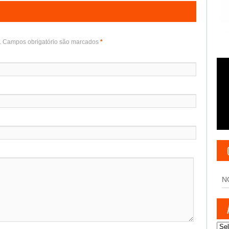
o. Campos obrigatório são marcados
*
N
Arq