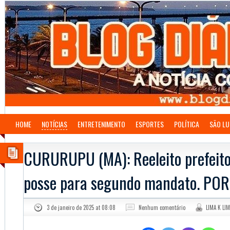
HOME
NOTÍCIAS
ENTRETENIMENTO
ESPORTES
POLÍTICA
SÃO LU
CURURUPU (MA): Reeleito prefeito
posse para segundo mandato. POR
3 de janeiro de 2025 at 08:08
Nenhum comentário
LIMA K LI