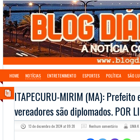
HOME
NOTÍCIAS
ENTRETENIMENTO
ESPORTES
POLÍTICA
SÃO LU
ITAPECURU-MIRIM (MA): Prefeito e
vereadores são diplomados. POR L
13 de dezembro de 2024 at 09:20
Nenhum comentário
LIMA K