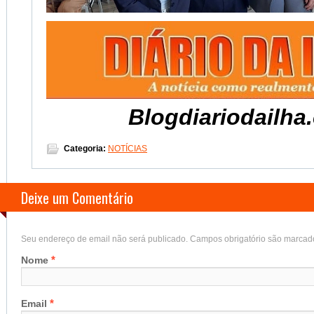
Blogdiariodailha
Categoria:
NOTÍCIAS
Deixe um Comentário
Seu endereço de email não será publicado. Campos obrigatório são marca
*
Nome
*
Email