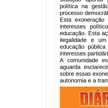
política na gestã
processo democrát
Esta exoneração 
interesses polít
educação. Esta aç
ilegalidade e u
educação pública
interesses partidár
A comunidade es
aguarda esclarec
sobre essas exone
autonomia e a tran