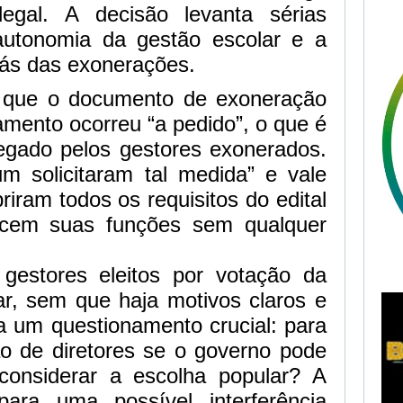
 legal. A decisão levanta sérias
autonomia da gestão escolar e a
trás das exonerações.
 que o documento de exoneração
amento ocorreu “a pedido”, o que é
gado pelos gestores exonerados.
 solicitaram tal medida” e vale
riram todos os requisitos do edital
rcem suas funções sem qualquer
gestores eleitos por votação da
r, sem que haja motivos claros e
a um questionamento crucial: para
ão de diretores se o governo pode
considerar a escolha popular? A
para uma possível interferência