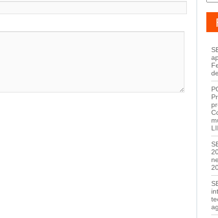
SE
a
F
d
P
Pr
pr
C
mu
L
S
2
n
2
S
in
te
a