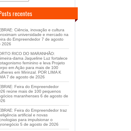
Posts recentes
BRAE: Ciência, inovação e cultura
proximam universidade e mercado na
eira do Empreendedor
7 de agosto
e 2026
ORTO RICO DO MARANHÃO:
imeira-dama Jaqueline Luz fortalece
otagonismo feminino e leva Projeto
orpo em Ação para mais de 100
lheres em Mirinzal. POR LIMA K
IMA
7 de agosto de 2026
EBRAE: Feira do Empreendedor
026 reúne mais de 100 pequenos
egócios maranhenses
6 de agosto de
026
EBRAE: Feira do Empreendedor traz
teligência artificial e novas
cnologias para impulsionar o
gronegócio
5 de agosto de 2026