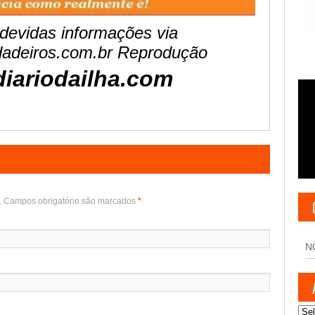
devidas informações via
rdadeiros.com.br Reprodução
iariodailha.com
o. Campos obrigatório são marcados
*
N
Arq