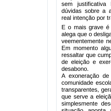
sem justificativa
dúvidas sobre a 
real intenção por 
E o mais grave é
alega que o deslig
veementemente ne
Em momento algum
ressaltar que cump
de eleição e exe
desabono.
A exoneração de 
comunidade escola
transparentes, ger
que serve a eleiç
simplesmente des
situação aponta 