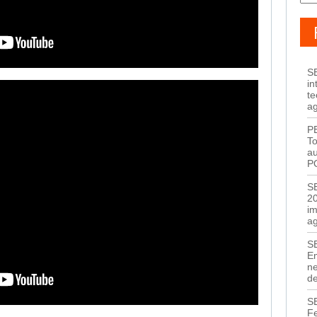
S
in
te
a
P
T
au
P
S
20
i
a
S
E
ne
de
S
F