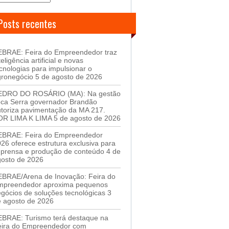
Posts recentes
EBRAE: Feira do Empreendedor traz
teligência artificial e novas
cnologias para impulsionar o
gronegócio
5 de agosto de 2026
EDRO DO ROSÁRIO (MA): Na gestão
oca Serra governador Brandão
toriza pavimentação da MA 217.
OR LIMA K LIMA
5 de agosto de 2026
EBRAE: Feira do Empreendedor
26 oferece estrutura exclusiva para
mprensa e produção de conteúdo
4 de
gosto de 2026
EBRAE/Arena de Inovação: Feira do
mpreendedor aproxima pequenos
gócios de soluções tecnológicas
3
 agosto de 2026
EBRAE: Turismo terá destaque na
eira do Empreendedor com