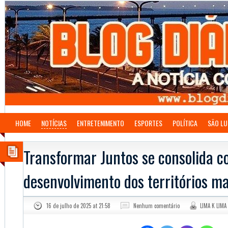
HOME
NOTÍCIAS
ENTRETENIMENTO
ESPORTES
POLÍTICA
SÃO LU
Transformar Juntos se consolida c
desenvolvimento dos territórios m
16 de julho de 2025 at 21:58
Nenhum comentário
LIMA K LIMA