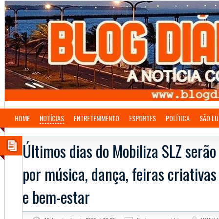
HOME
NOTÍCIAS
ENTRETENIMENTO
ESPORTES
POLÍTICA
SÃO LU
Últimos dias do Mobiliza SLZ serã
por música, dança, feiras criativa
e bem-estar