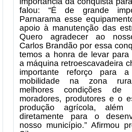
importância da conquista para
falou:
“É de grande impo
Parnarama esse equipamento
apoio à manutenção das estr
Quero agradecer ao noss
Carlos Brandão por essa conq
temos a honra de levar para
a
máquina retroescavadeira 
importante reforço para a
mobilidade na zona rural
melhores condições de t
moradores, produtores e o 
produção agrícola, além d
diretamente para o desenv
nosso município.” Afirmou pr